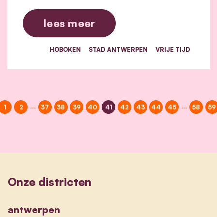
lees meer
HOBOKEN
STAD ANTWERPEN
VRIJE TIJD
…
…
1
2
37
38
39
40
41
42
43
44
45
58
59
Onze districten
antwerpen