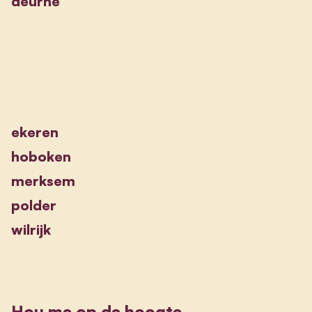
deurne
ekeren
hoboken
merksem
polder
wilrijk
Hou me op de hoogte