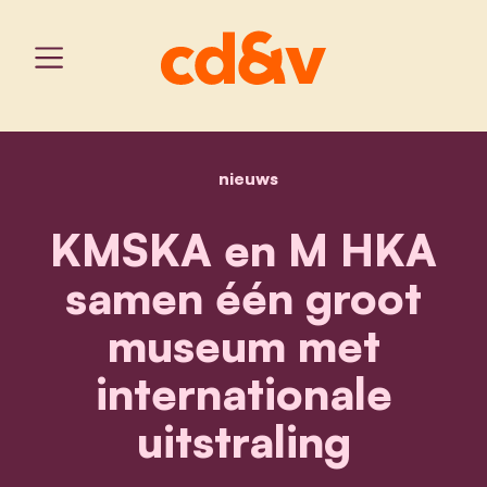
nieuws
home
kmska en m hka samen één
KMSKA en M HKA
samen één groot
museum met
internationale
uitstraling