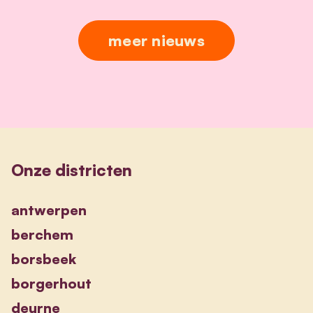
meer nieuws
Onze districten
antwerpen
berchem
borsbeek
borgerhout
deurne