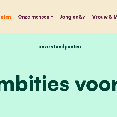
unten
Onze mensen
Jong cd&v
Vrouw & M
onze standpunten
home
onze standpunten
bities voor