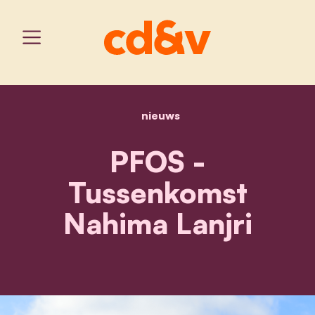
nieuws
home
pfos - tussenkomst nahima
PFOS -
Tussenkomst
Nahima Lanjri