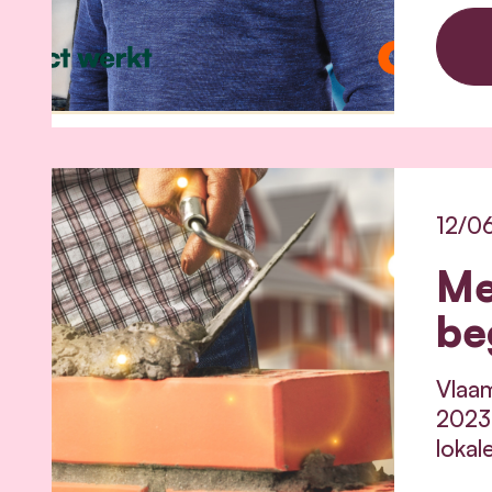
12/0
Me
be
Vlaam
2023 
lokal