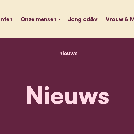
unten
Onze mensen
Jong cd&v
Vrouw & M
nieuws
home
nieuws
Nieuws