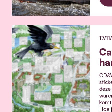
17/11
Ca
ha
CD&V
stick
deze 
waren
komt 
Hoe j