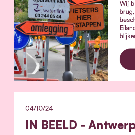
Wij b
brug,
besch
Eilan
blijk
04/10/24
IN BEELD - Antwerp