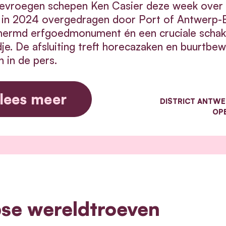
evroegen schepen Ken Casier deze week over d
 in 2024 overgedragen door Port of Antwerp-B
ermd erfgoedmonument én een cruciale schakel
dje. De afsluiting treft horecazaken en buurtbewo
en in de pers.
lees meer
DISTRICT ANTW
OP
se wereldtroeven