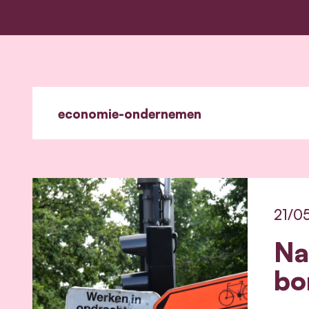
21/0
Na
bo