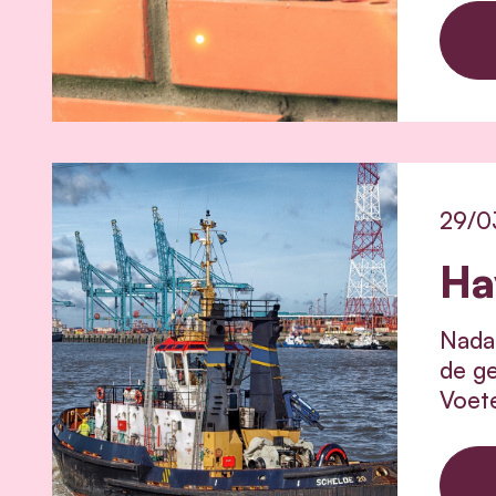
29/0
Ha
Nadat
de g
Voete