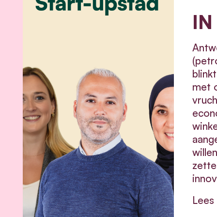
IN
Antwe
(petr
blink
met o
vruch
econo
winke
aang
wille
zette
innov
Lees