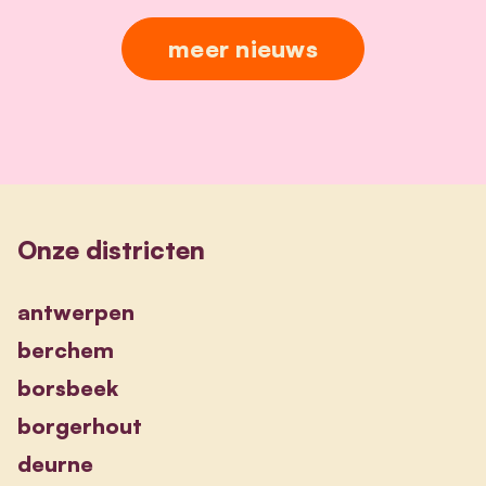
meer nieuws
Onze districten
antwerpen
berchem
borsbeek
borgerhout
deurne