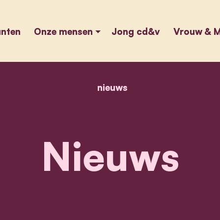
unten
Onze mensen
Jong cd&v
Vrouw & M
nieuws
home
nieuws
Nieuws