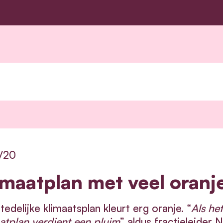
2/20
imaatplan met veel oranj
tedelijke klimaatsplan kleurt erg oranje. “
Als he
atplan verdient een pluim
” aldus fractieleider