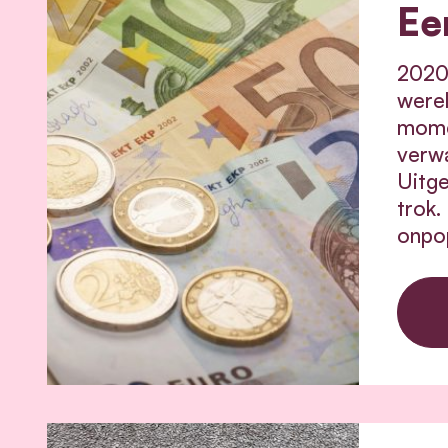
Ee
2020.
werel
mome
verwa
Uitge
trok.
onpo