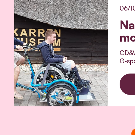
06/1
Na
mo
CD&V 
G-spo