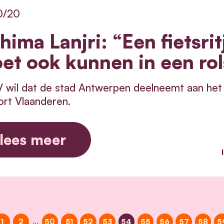
0/20
hima Lanjri: “Een fietsrit
et ook kunnen in een rols
wil dat de stad Antwerpen deelneemt aan het p
rt Vlaanderen.
lees meer
…
1
2
50
51
52
53
54
55
56
57
58
5