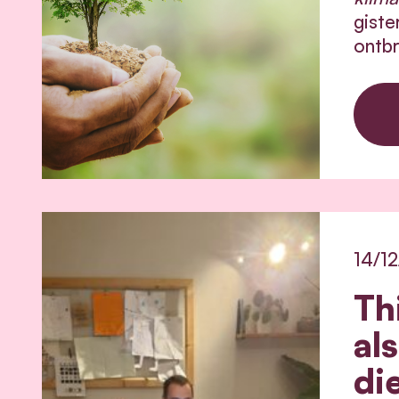
giste
ontbr
14/1
Th
al
di