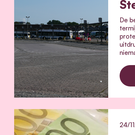
St
De be
termi
prote
uitdr
niema
24/1