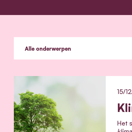
15/1
Kl
Het s
klima