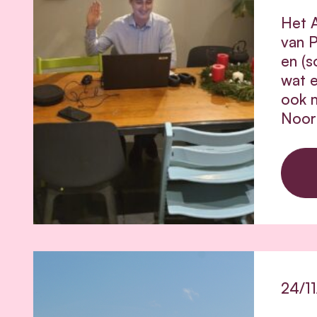
Het A
van P
en (s
wat e
ook 
Noor
24/1