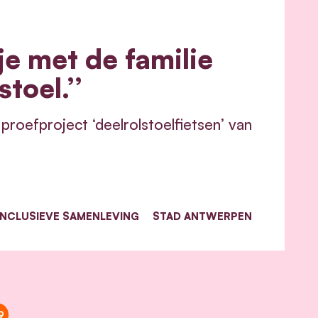
je met de familie
toel.’’
roefproject ‘deelrolstoelfietsen’ van
INCLUSIEVE SAMENLEVING
STAD ANTWERPEN
9