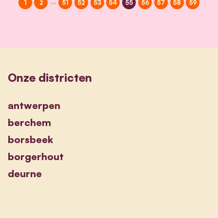
…
1
2
51
52
53
54
55
56
57
58
59
Onze districten
antwerpen
berchem
borsbeek
borgerhout
deurne