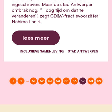
ingeschreven. Maar de stad Antwerpen
ontbrak nog. ‘’Hoog tijd om dat te
veranderen’’, zegt CD&V-fractievoorzitter
Nahima Lanjri.
lees meer
INCLUSIEVE SAMENLEVING
STAD ANTWERPEN
…
1
2
51
52
53
54
55
56
57
58
59