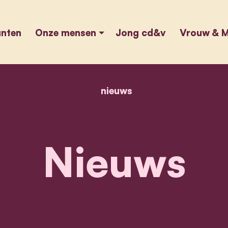
unten
Onze mensen
Jong cd&v
Vrouw & M
nieuws
home
nieuws
Nieuws