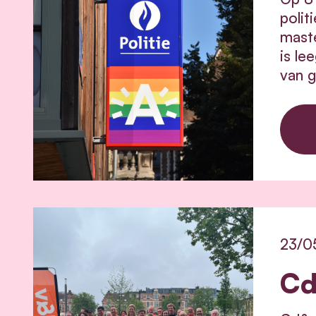
polit
maste
is le
van g
23/0
Cd