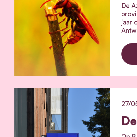
De Az
provi
jaar 
Antwe
27/0
De
Op 8 