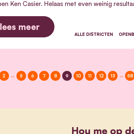
en Ken Casier. Helaas met even weinig resulta
lees meer
ALLE DISTRICTEN
OPENB
…
…
2
5
6
7
8
9
10
11
12
13
58
Hou me op d