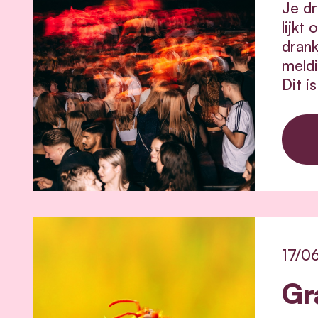
Je dr
lijkt
drank
meldi
Dit i
17/0
Gr