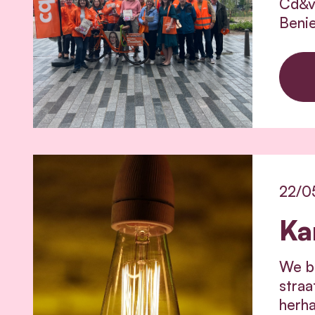
Cd&v 
Benie
22/0
Ka
We be
straa
herh