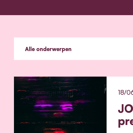
18/0
JO
pr