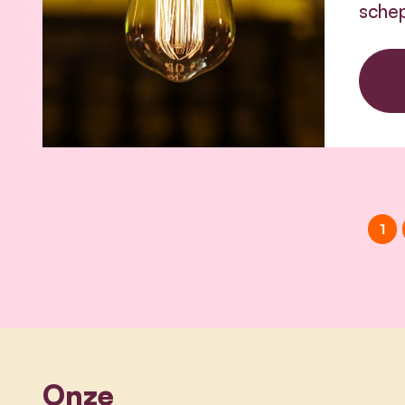
schep
1
Onze