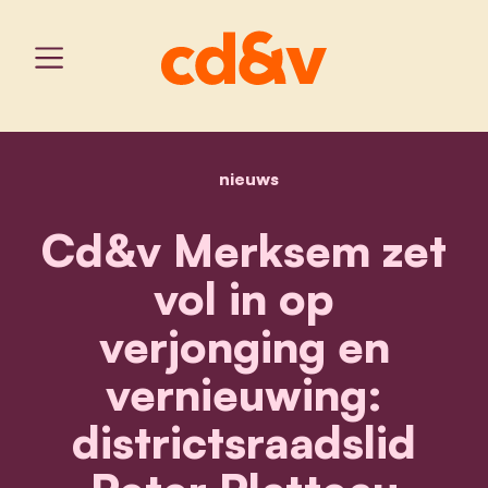
nieuws
home
cd&v merksem zet vol in o
Cd&v Merksem zet
vol in op
verjonging en
vernieuwing:
districtsraadslid