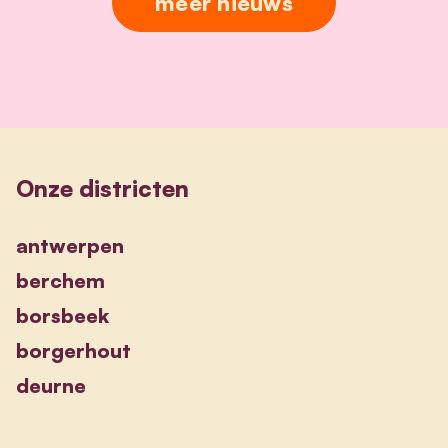
meer nieuws
Onze districten
antwerpen
berchem
borsbeek
borgerhout
deurne