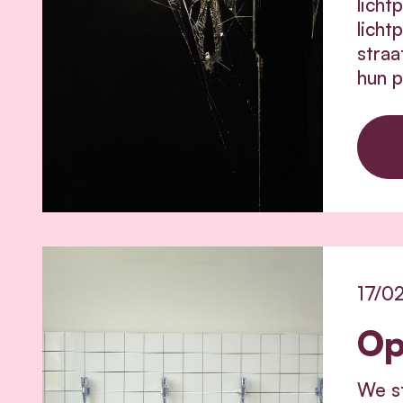
licht
licht
straa
hun p
17/0
Op
We st