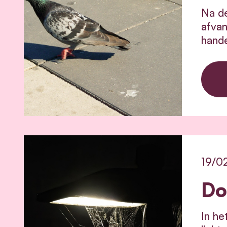
Na de
afvan
hand
19/0
Do
In he