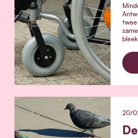
Minde
Antw
twee 
same
bleek
20/0
De