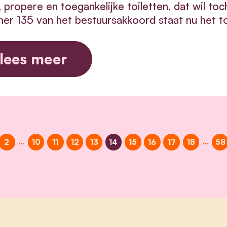
 propere en toegankelijke toiletten, dat wil t
r 135 van het bestuursakkoord staat nu het toi
lees meer
…
…
2
10
11
12
13
14
15
16
17
18
58