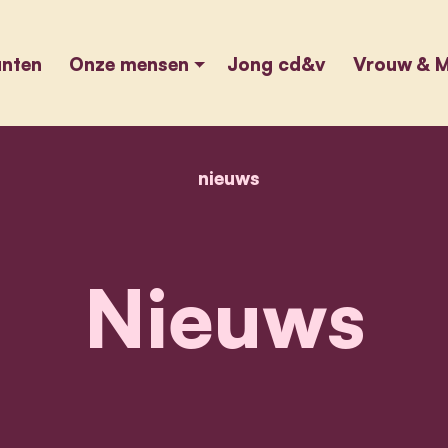
unten
Onze mensen
Jong cd&v
Vrouw & M
nieuws
home
nieuws
Nieuws