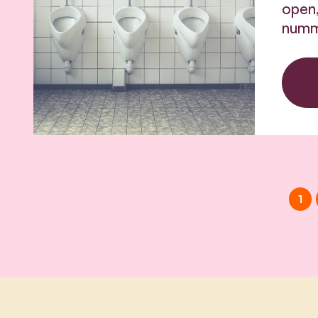
open,
numme
1