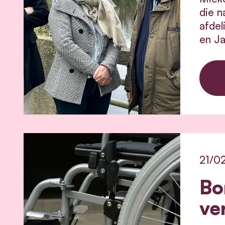
die n
afdel
en Ja
21/0
Bo
ve