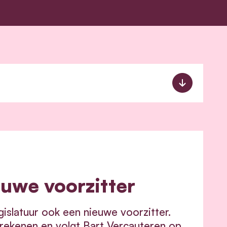
uwe voorzitter
slatuur ook een nieuwe voorzitter.
rekenen en volgt Bart Vercauteren op