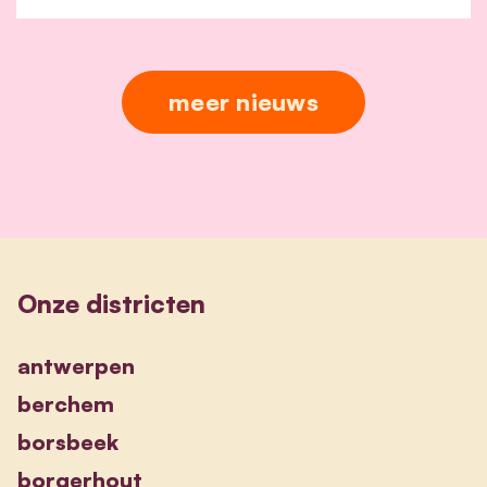
meer nieuws
Onze districten
antwerpen
berchem
borsbeek
borgerhout