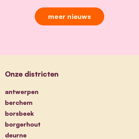
meer nieuws
Onze districten
antwerpen
berchem
borsbeek
borgerhout
deurne