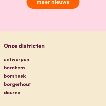
meer nieuws
Onze districten
antwerpen
berchem
borsbeek
borgerhout
deurne