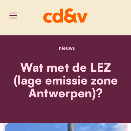
nieuws
home
wat met de lez (lage emi
Wat met de LEZ
(lage emissie zone
Antwerpen)?