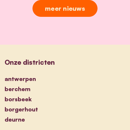
meer nieuws
Onze districten
antwerpen
berchem
borsbeek
borgerhout
deurne