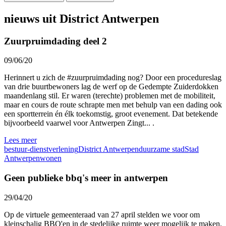
nieuws uit District Antwerpen
Zuurpruimdading deel 2
09/06/20
Herinnert u zich de #zuurpruimdading nog? Door een procedureslag
van drie buurtbewoners lag de werf op de Gedempte Zuiderdokken
maandenlang stil. Er waren (terechte) problemen met de mobiliteit,
maar en cours de route schrapte men met behulp van een dading ook
een sportterrein én élk toekomstig, groot evenement. Dat betekende
bijvoorbeeld vaarwel voor Antwerpen Zingt... .
Lees meer
bestuur-dienstverlening
District Antwerpen
duurzame stad
Stad
Antwerpen
wonen
Geen publieke bbq's meer in antwerpen
29/04/20
Op de virtuele gemeenteraad van 27 april stelden we voor om
kleinschalig BBQ'en in de stedelijke ruimte weer mogelijk te maken.