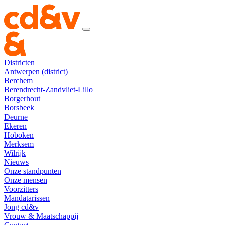
Districten
Antwerpen (district)
Berchem
Berendrecht-Zandvliet-Lillo
Borgerhout
Borsbeek
Deurne
Ekeren
Hoboken
Merksem
Wilrijk
Nieuws
Onze standpunten
Onze mensen
Voorzitters
Mandatarissen
Jong cd&v
Vrouw & Maatschappij