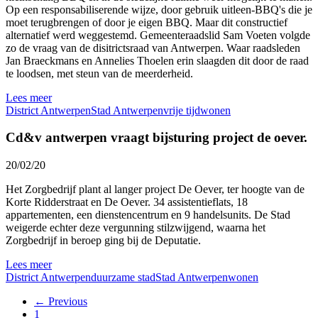
Op een responsabiliserende wijze, door gebruik uitleen-BBQ's die je
moet terugbrengen of door je eigen BBQ. Maar dit constructief
alternatief werd weggestemd. Gemeenteraadslid Sam Voeten volgde
zo de vraag van de disitrictsraad van Antwerpen. Waar raadsleden
Jan Braeckmans en Annelies Thoelen erin slaagden dit door de raad
te loodsen, met steun van de meerderheid.
Lees meer
District Antwerpen
Stad Antwerpen
vrije tijd
wonen
Cd&v antwerpen vraagt bijsturing project de oever.
20/02/20
Het Zorgbedrijf plant al langer project De Oever, ter hoogte van de
Korte Ridderstraat en De Oever. 34 assistentieflats, 18
appartementen, een dienstencentrum en 9 handelsunits. De Stad
weigerde echter deze vergunning stilzwijgend, waarna het
Zorgbedrijf in beroep ging bij de Deputatie.
Lees meer
District Antwerpen
duurzame stad
Stad Antwerpen
wonen
← Previous
1