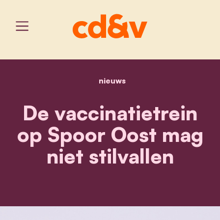
nieuws
home
de vaccinatietrein op spo
De vaccinatietrein
op Spoor Oost mag
niet stilvallen