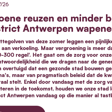
7/26
oene reuzen en minder b
strict Antwerpen wapene
ttegolven van deze zomer leggen een pijnlijk
aan verkoeling. Maar vergroening is meer da
0-300 regel'. Het gaat om de zorg voor onze
twoordelijkheid die we dragen naar de gener
n overtuigd dat een gezonde stad bouwen gee
a's, maar van pragmatisch beleid dat de kwal
raal stelt. Enkel door vandaag met de zorg v
steren in de toekomst, houden we onze stad l
rict Antwerpen vandaag op die manier al tast