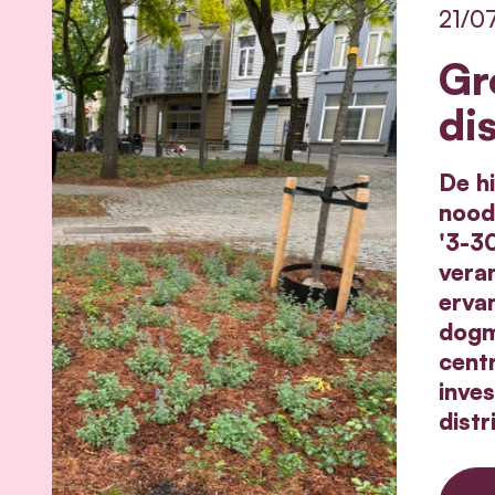
21/0
Gr
di
De hi
nood 
'3-3
veran
erva
dogm
cent
inve
dist