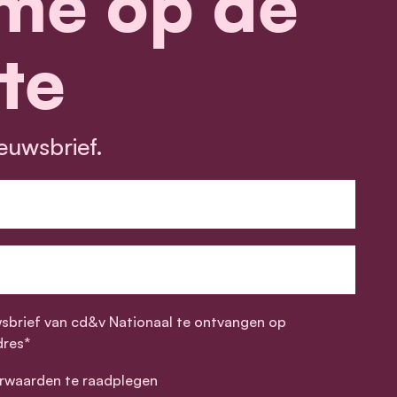
me op de
te
euwsbrief.
wsbrief van cd&v Nationaal te ontvangen op
dres*
rwaarden te raadplegen