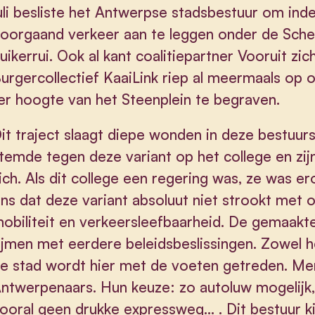
uli besliste het Antwerpse stadsbestuur om ind
oorgaand verkeer aan te leggen onder de Sche
uikerrui. Ook al kant coalitiepartner Vooruit zi
urgercollectief KaaiLink riep al meermaals op 
er hoogte van het Steenplein te begraven.
it traject slaagt diepe wonden in deze bestu
temde tegen deze variant op het college en zijn
ich. Als dit college een regering was, ze was ero
ns dat deze variant absoluut niet strookt met 
obiliteit en verkeersleefbaarheid. De gemaakte
ijmen met eerdere beleidsbeslissingen. Zowel h
e stad wordt hier met de voeten getreden. 
ntwerpenaars. Hun keuze: zo autoluw mogelijk,
ooral geen drukke expressweg... . Dit bestuur 