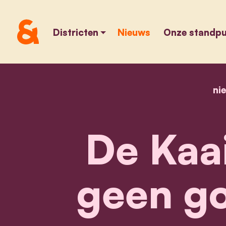
Districten
Nieuws
Onze standp
ni
De Kaai
geen go