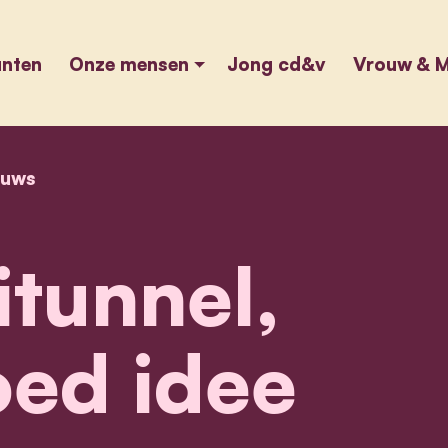
unten
Onze mensen
Jong cd&v
Vrouw & M
euws
home
de kaaitunnel, geen goed idee
tunnel,
ed idee