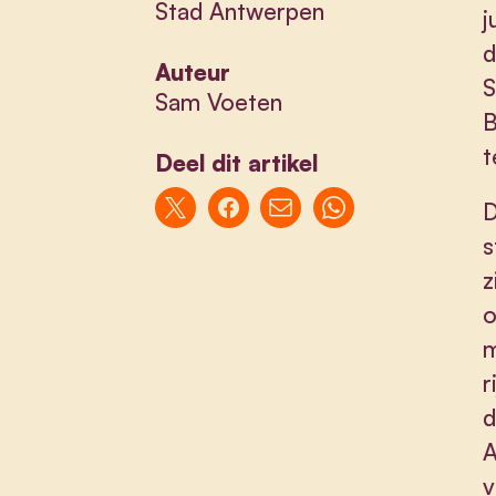
Stad Antwerpen
j
d
Auteur
S
Sam Voeten
B
t
Deel dit artikel
D
s
z
o
m
r
d
A
v