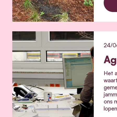
24/0
Ag
Het a
waart
gemee
jamm
ons m
lopen