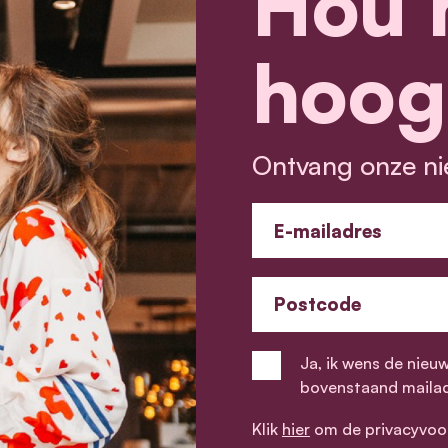
Hou 
hoog
Ontvang onze ni
E-mailadres
Postcode
Ja, ik wens de nieu
bovenstaand maila
Klik
hier
om de privacyvoo