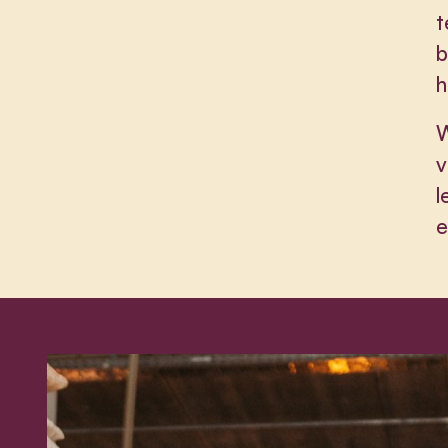
t
b
h
W
v
l
e