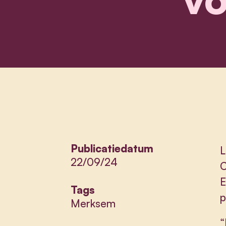
Publicatiedatum
L
22/09/24
C
E
Tags
p
Merksem
“