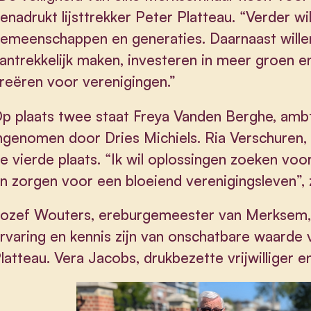
enadrukt lijsttrekker Peter Platteau. “Verder wil
emeenschappen en generaties. Daarnaast wil
antrekkelijk maken, investeren in meer groen e
reëren voor verenigingen.”
p plaats twee staat Freya Vanden Berghe, amb
ngenomen door Dries Michiels. Ria Verschuren,
e vierde plaats. “Ik wil oplossingen zoeken vo
n zorgen voor een bloeiend verenigingsleven”, 
ozef Wouters, ereburgemeester van Merksem, s
rvaring en kennis zijn van onschatbare waarde 
latteau. Vera Jacobs, drukbezette vrijwilliger en n