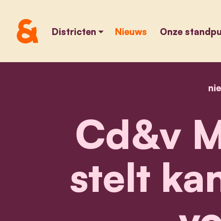
Districten
Nieuws
Onze standp
ni
Cd&v M
stelt ka
vo