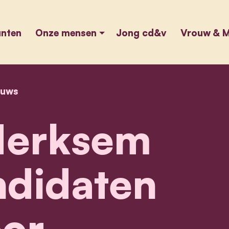
unten
Onze mensen
Jong cd&v
Vrouw & M
euws
home
cd&v merksem stelt kandidaten voor
erksem
ndidaten
or