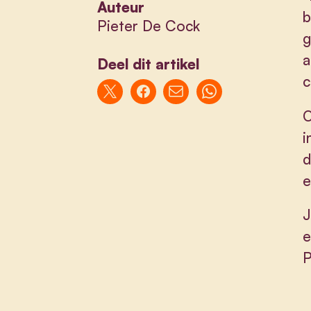
Auteur
b
Pieter De Cock
g
a
Deel dit artikel
c
O
i
d
e
J
e
P