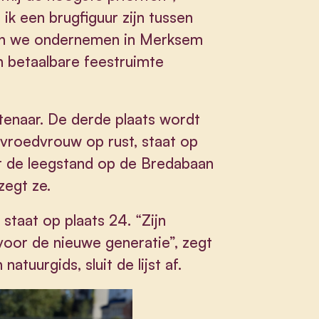
 ik een brugfiguur zijn tussen
len we ondernemen in Merksem
n betaalbare feestruimte
tenaar. De derde plaats wordt
 vroedvrouw op rust, staat op
or de leegstand op de Bredabaan
zegt ze.
taat op plaats 24. “Zijn
voor de nieuwe generatie”, zegt
atuurgids, sluit de lijst af.