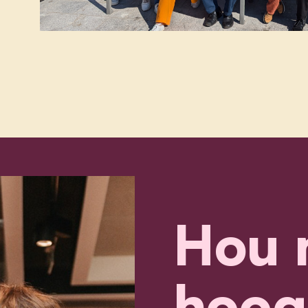
Hou 
hoog