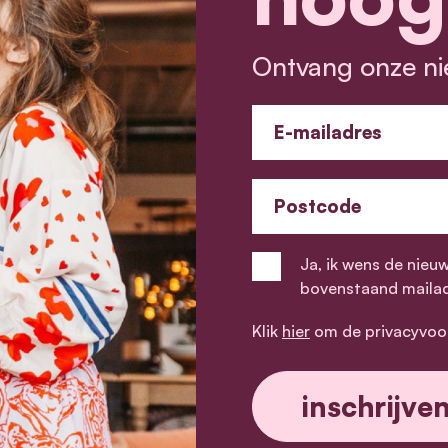
Ontvang onze ni
E-mailadres
Postcode
Ja, ik wens de nieu
bovenstaand maila
Klik
hier
om de privacyvoo