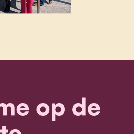
me op de
te