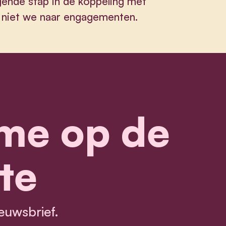
gende stap in de koppeling met
n niet we naar engagementen.
me op de
te
euwsbrief.