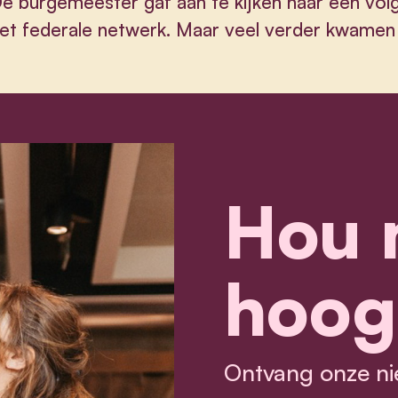
e burgemeester gaf aan te kijken naar een vol
et federale netwerk. Maar veel verder kwame
Hou 
hoog
Ontvang onze ni