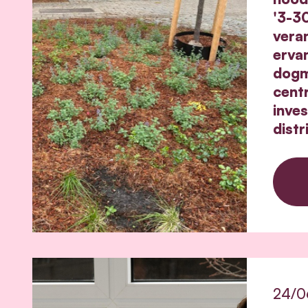
'3-3
veran
erva
dogm
cent
inve
dist
24/0