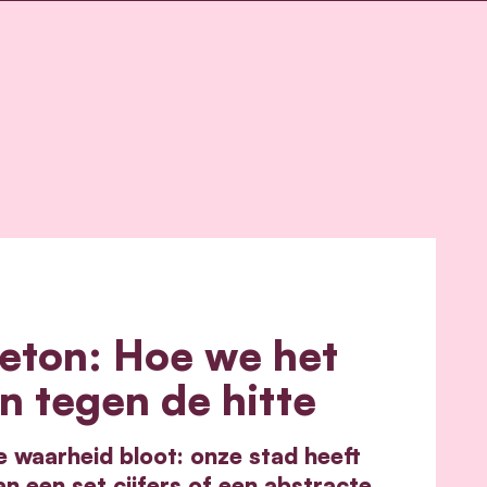
eton: Hoe we het
n tegen de hitte
e waarheid bloot: onze stad heeft
n een set cijfers of een abstracte