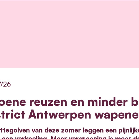
7/26
oene reuzen en minder b
strict Antwerpen wapene
ttegolven van deze zomer leggen een pijnlijk
aan verkoeling. Maar vergroening is meer da