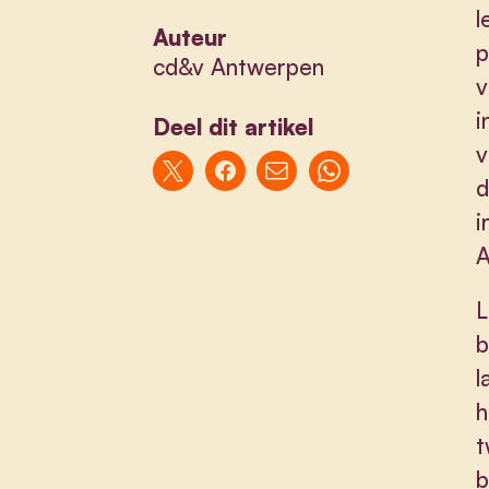
l
Auteur
p
cd&v Antwerpen
v
i
Deel dit artikel
v
d
i
A
L
b
l
h
t
b