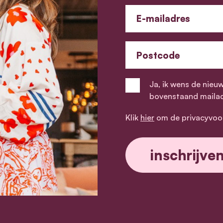
E-mailadres
Postcode
Ja, ik wens de nieu
bovenstaand maila
Klik
hier
om de privacyvoo