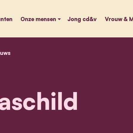
unten
Onze mensen
Jong cd&v
Vrouw & M
euws
home
cameraschild
schild