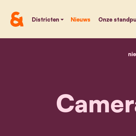
Districten
Nieuws
Onze standp
ni
Camera