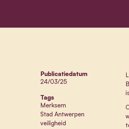
Publicatiedatum
L
24/03/25
B
i
Tags
Merksem
O
Stad Antwerpen
w
veiligheid
t