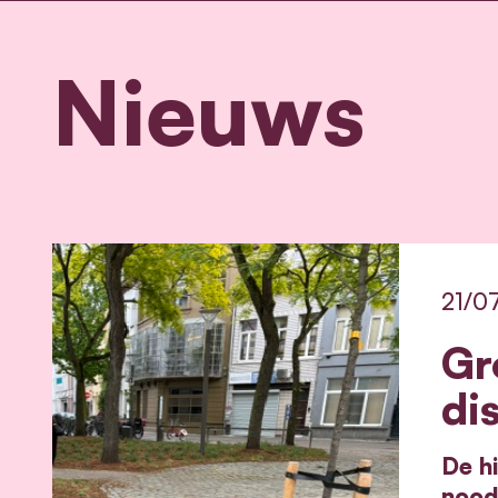
Nieuws
21/0
Gr
di
De hi
nood 