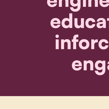
educat
inforc
eng