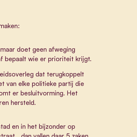
e maken:
 maar doet geen afweging
 bepaalt wie er prioriteit krijgt.
heidsoverleg dat terugkoppelt
 van elke politieke partij die
omt er besluitvorming. Het
ren hersteld.
tad en in het bijzonder op
traat… dan vallen daar 5 zaken