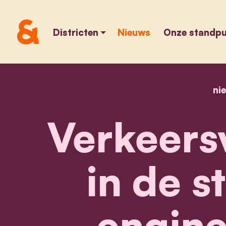
Districten
Nieuws
Onze standp
ni
Verkeersv
in de s
engine