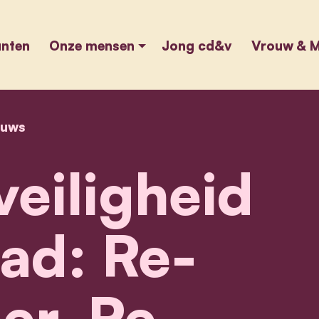
unten
Onze mensen
Jong cd&v
Vrouw & M
euws
home
verkeersveiligheid in de stad: re-engineer, re-e
eiligheid
tad: Re-
er, Re-