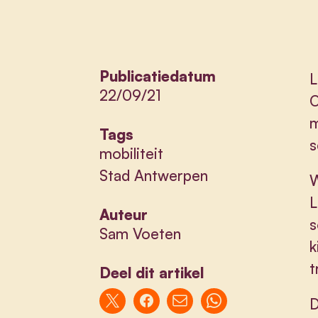
Publicatiedatum
L
22/09/21
O
m
Tags
s
mobiliteit
Stad Antwerpen
W
L
Auteur
s
Sam Voeten
k
t
Deel dit artikel
D