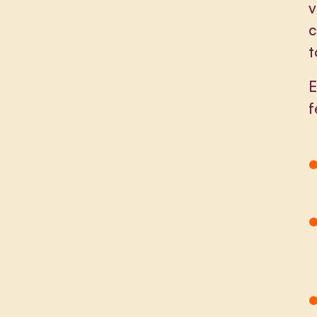
v
c
t
E
f