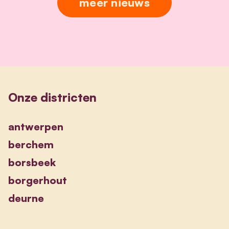
meer nieuws
Onze districten
antwerpen
berchem
borsbeek
borgerhout
deurne