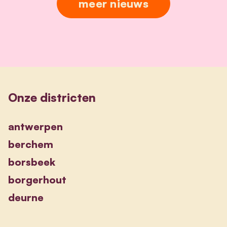
meer nieuws
Onze districten
antwerpen
berchem
borsbeek
borgerhout
deurne