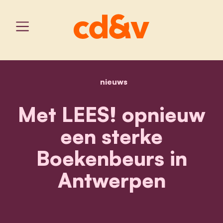
nieuws
home
met lees! opnieuw een s
Met LEES! opnieuw
een sterke
Boekenbeurs in
Antwerpen