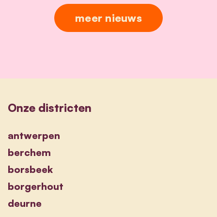
meer nieuws
Onze districten
antwerpen
berchem
borsbeek
borgerhout
deurne