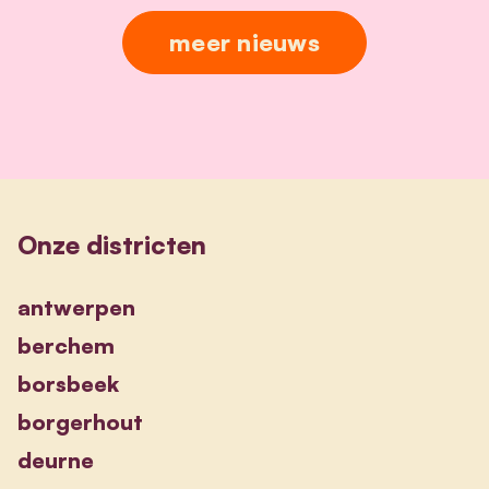
meer nieuws
Onze districten
antwerpen
berchem
borsbeek
borgerhout
deurne