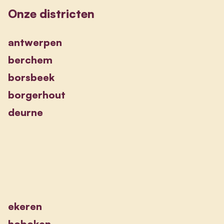
Onze districten
antwerpen
berchem
borsbeek
borgerhout
deurne
ekeren
hoboken