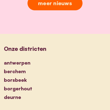
meer nieuws
Onze districten
antwerpen
berchem
borsbeek
borgerhout
deurne