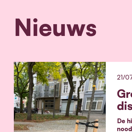
Nieuws
21/0
Gr
di
De hi
nood 