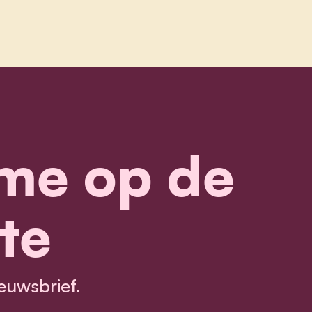
me op de
te
euwsbrief.