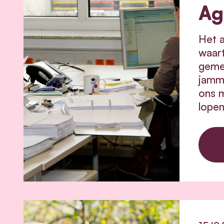
Ag
Het a
waart
gemee
jamm
ons m
lopen