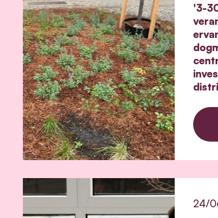
'3-3
veran
erva
dogm
cent
inve
dist
24/0