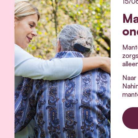
15/0
Ma
on
Mante
zorgs
allee
Naar 
Nahim
mante