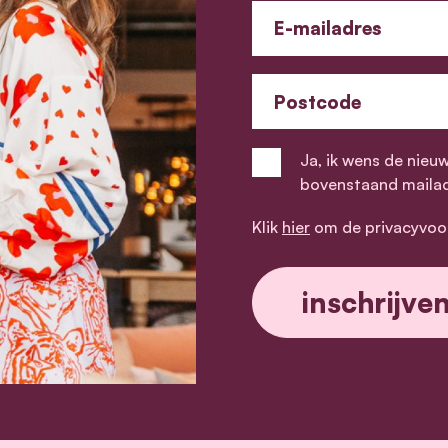
E-mailadres
Postcode
Ja, ik wens de nieu
bovenstaand maila
Klik
hier
om de privacyvoo