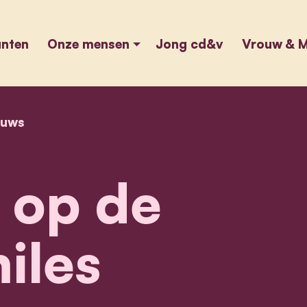
unten
Onze mensen
Jong cd&v
Vrouw & M
euws
home
cd&v op de 10miles
op de
iles