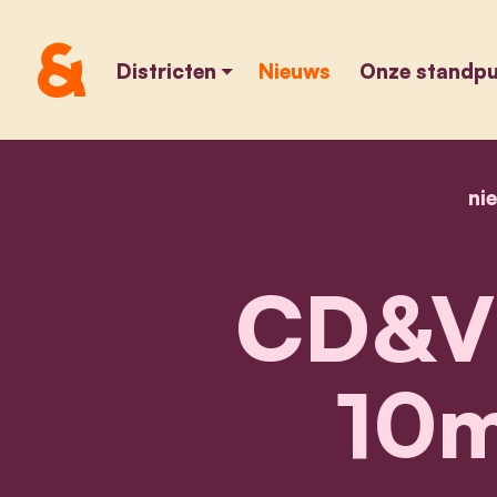
Districten
Nieuws
Onze standp
ni
CD&V 
10m