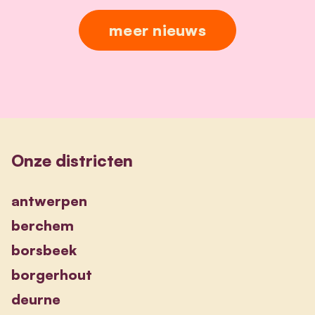
meer nieuws
Onze districten
antwerpen
berchem
borsbeek
borgerhout
deurne