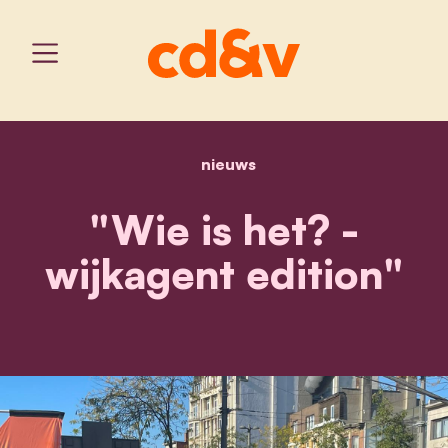
nieuws
home
"wie is het? - wijkagent e
"Wie is het? -
wijkagent edition"