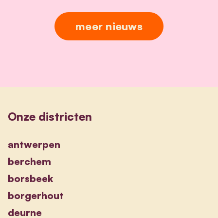
meer nieuws
Onze districten
antwerpen
berchem
borsbeek
borgerhout
deurne