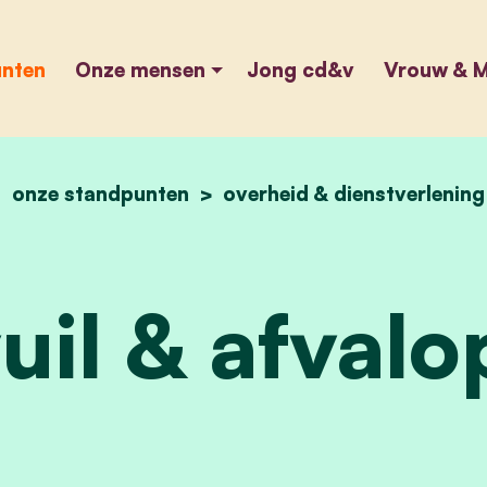
unten
Onze mensen
Jong cd&v
Vrouw & M
onze standpunten
overheid & dienstverlening
home
zwerfvuil & afvalopha
uil & afvalo