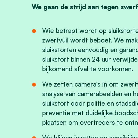
We gaan de strijd aan tegen zwerfv
Wie betrapt wordt op sluikstorte
zwerfvuil wordt beboet. We mak
sluikstorten eenvoudig en garan
sluikstort binnen 24 uur verwijd
bijkomend afval te voorkomen.
We zetten camera’s in om zwerfv
analyse van camerabeelden en h
sluikstort door politie en stadsd
preventie met duidelijke boodsc
plaatsen om overtreders te on
We blijven inzetten op sensibili