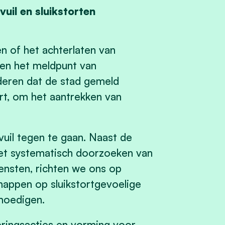
uil en sluikstorten
n of het achterlaten van
en het meldpunt van
deren dat de stad gemeld
ert, om het aantrekken van
uil tegen te gaan. Naast de
et systematisch doorzoeken van
iensten, richten we ons op
happen op sluikstortgevoelige
tmoedigen.
seringsacties en vorming voor