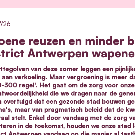
7/26
oene reuzen en minder b
strict Antwerpen wapene
ttegolven van deze zomer leggen een pijnlijk
aan verkoeling. Maar vergroening is meer da
0-300 regel'. Het gaat om de zorg voor onze
twoordelijkheid die we dragen naar de gener
n overtuigd dat een gezonde stad bouwen gee
a's, maar van pragmatisch beleid dat de kwal
raal stelt. Enkel door vandaag met de zorg v
steren in de toekomst, houden we onze stad l
rict Antwerpen vandaag op die manier al tast