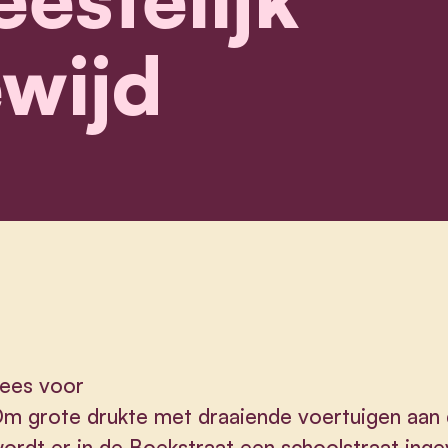
wijd
ees voor
m grote drukte met draaiende voertuigen aan 
ordt er in de Boekstraat een schoolstraat inge