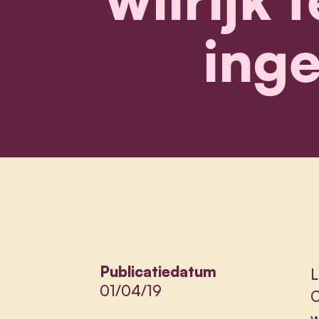
inge
Publicatiedatum
L
01/04/19
O
w