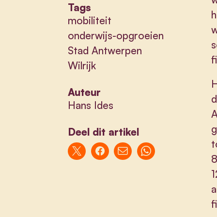
Tags
h
mobiliteit
w
onderwijs-opgroeien
s
Stad Antwerpen
f
Wilrijk
H
Auteur
d
Hans Ides
A
g
Deel dit artikel
t
8
1
a
f