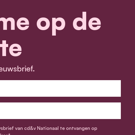
me op de
te
euwsbrief.
wsbrief van cd&v Nationaal te ontvangen op