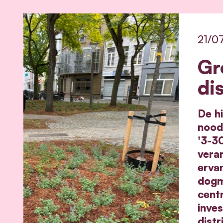
21/0
Gr
di
De hi
nood 
'3-3
veran
erva
dogm
cent
inve
dist