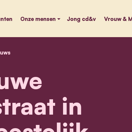
unten
Onze mensen
Jong cd&v
Vrouw & M
euws
home
nieuwe schoolstraat in wilrijk feestelijk ingewi
uwe
traat in
eestelijk