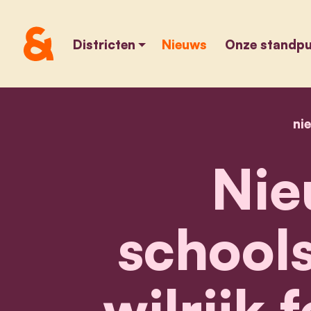
Districten
Nieuws
Onze standp
ni
Nie
schools
wilrijk f