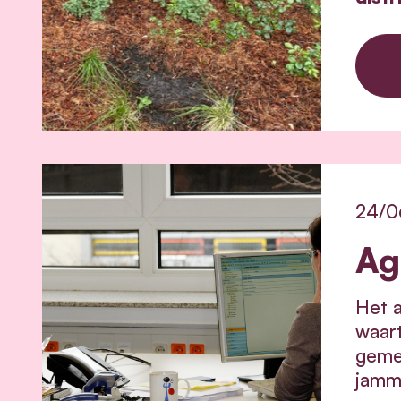
24/0
Ag
Het a
waart
gemee
jamm