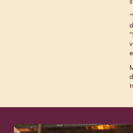
s
“
d
“
v
e
M
d
t