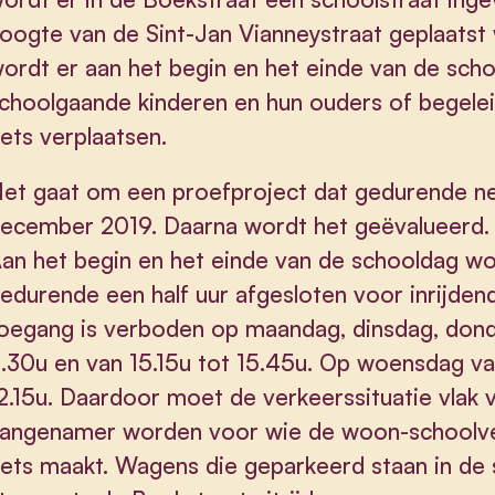
oogte van de Sint-Jan Vianneystraat geplaatst w
ordt er aan het begin en het einde van de sc
choolgaande kinderen en hun ouders of begelei
iets verplaatsen.
et gaat om een proefproject dat gedurende ne
ecember 2019. Daarna wordt het geëvalueerd. 
an het begin en het einde van de schooldag wor
edurende een half uur afgesloten voor inrijde
oegang is verboden op maandag, dinsdag, dond
.30u en van 15.15u tot 15.45u. Op woensdag va
2.15u. Daardoor moet de verkeerssituatie vlak v
angenamer worden voor wie de woon-schoolver
iets maakt. Wagens die geparkeerd staan in de s