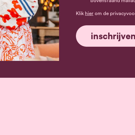
bovenstaand maila
Klik
hier
om de privacyvoo