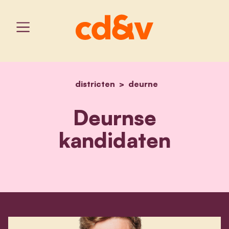
districten
home
deurnse kandidaten
deurne
Deurnse
kandidaten