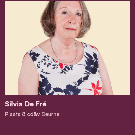
Silvia De Fré
Plaats 8 cd&v Deurne
View Silvia De Fré's profile