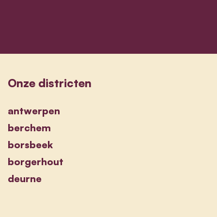
View Mia Proost's profile
Onze districten
antwerpen
berchem
borsbeek
borgerhout
deurne