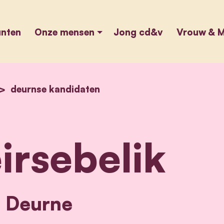
unten
Onze mensen
Jong cd&v
Vrouw & M
home
deurnse kandidaten
maria keirsebelik
irsebelik
6 Deurne