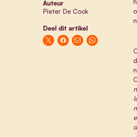
h
Auteur
o
Pieter De Cock
n
Deel dit artikel
O
d
n
C
n
l
m
e
d