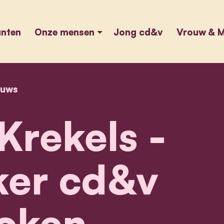
unten
Onze mensen
Jong cd&v
Vrouw & M
euws
home
carolyn krekels - lijsttrekker cd&v hoboken
Krekels -
kker cd&v
oken