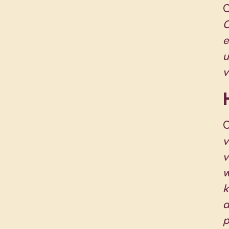
C
C
e
u
v
C
v
v
w
k
d
p