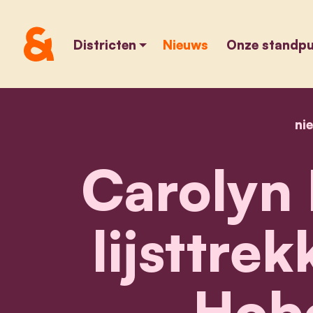
Districten
Nieuws
Onze standp
ni
Carolyn 
lijsttre
Hob