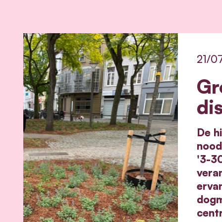
21/0
Gr
di
De hi
nood 
'3-3
veran
erva
dogm
cent