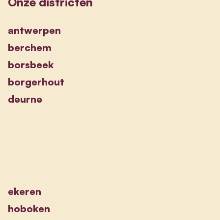
Onze districten
antwerpen
berchem
borsbeek
borgerhout
deurne
ekeren
hoboken