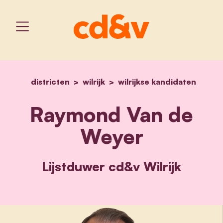
districten
wilrijk
home
wilrijkse kandidaten
raymond van de weyer
Raymond Van de
Weyer
Lijstduwer cd&v Wilrijk