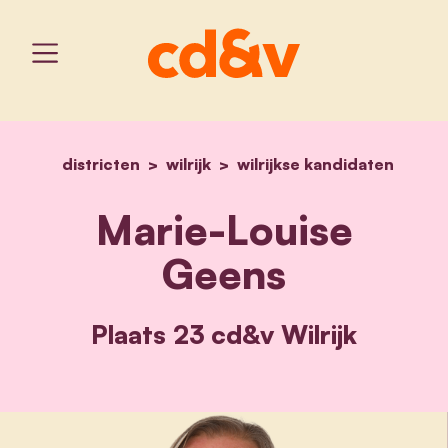
districten
wilrijk
home
wilrijkse kandidaten
marie-louise geens
Marie-Louise
Geens
Plaats 23 cd&v Wilrijk