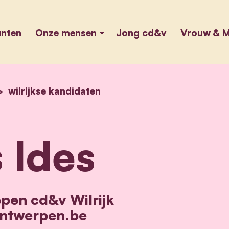
unten
Onze mensen
Jong cd&v
Vrouw & M
home
wilrijkse kandidaten
hans ides
 Ides
epen cd&v Wilrijk
ntwerpen.be