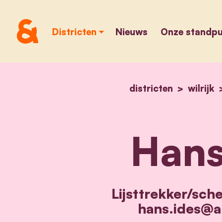
Districten
Nieuws
Onze standp
districten
wilrijk
Hans
Lijsttrekker/sch
hans.ides@a