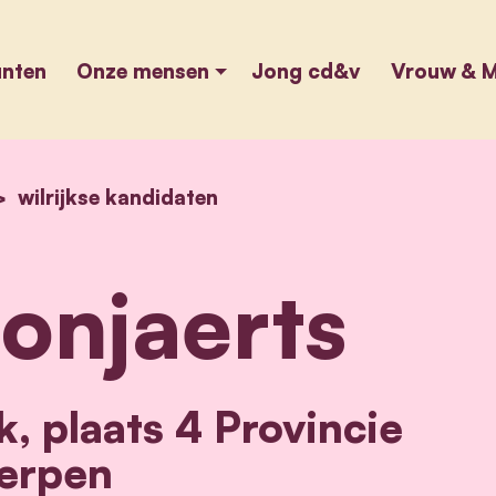
unten
Onze mensen
Jong cd&v
Vrouw & M
home
wilrijkse kandidaten
david monjaerts
onjaerts
k, plaats 4 Provincie
erpen