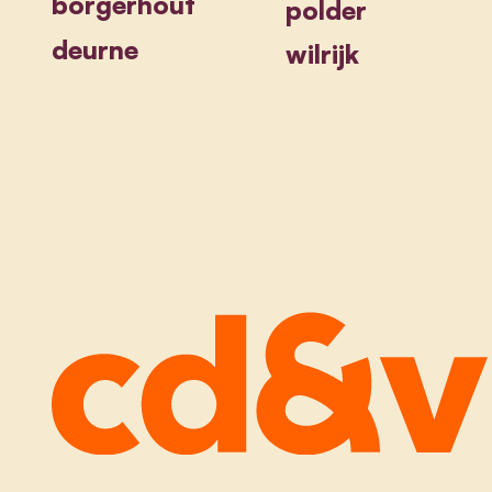
borgerhout
polder
deurne
wilrijk