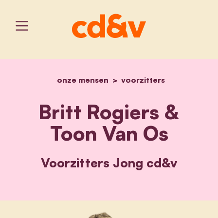
onze mensen
home
britt rogiers & toon van 
voorzitters
Britt Rogiers &
Toon Van Os
Voorzitters Jong cd&v