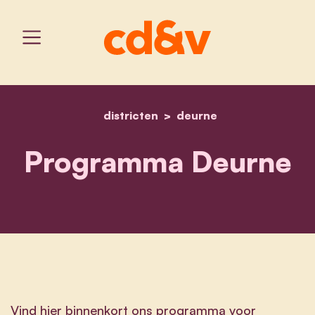
districten
home
programma deurne
deurne
Programma Deurne
Vind hier binnenkort ons programma voor