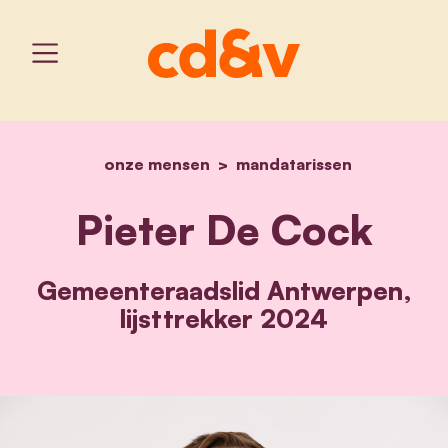
onze mensen
home
mandatarissen
pieter de cock
Pieter De Cock
Gemeenteraadslid Antwerpen,
lijsttrekker 2024