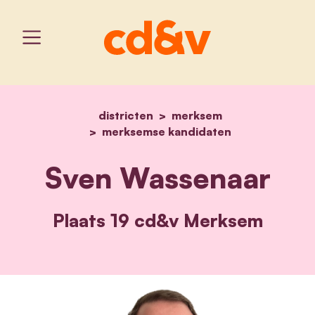
districten
home
merksem
sven wassenaar
merksemse kandidaten
Sven Wassenaar
Plaats 19 cd&v Merksem