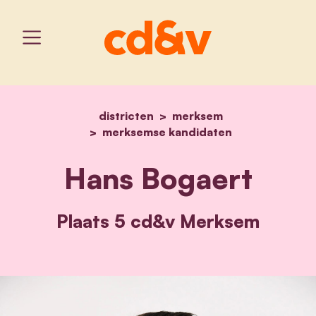
districten
home
merksem
hans bogaert
merksemse kandidaten
Hans Bogaert
Plaats 5 cd&v Merksem