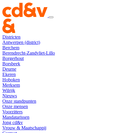
Districten
Antwerpen (district)
Berchem
Berendrecht-Zandvliet-Lillo
Borgerhout
Borsbeek
Deurne
Ekeren
Hoboken
Merksem
Wilrijk
Nieuws
Onze standpunten
Onze mensen
Voorzitters
Mandatarissen
Jong cd&v
Vrouw & Maatschappij