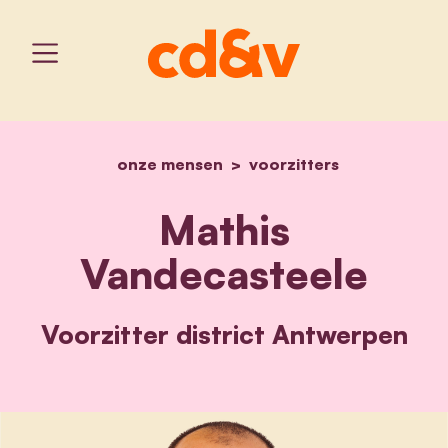
onze mensen
home
mathis vandecasteele
voorzitters
Mathis
Vandecasteele
Voorzitter district Antwerpen